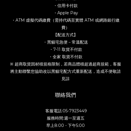
・信用卡付款
・Apple Pay
・ATM 虛擬代碼繳費（需持代碼至實體 ATM 或網路銀行繳
費）
【配送方式】
・黑貓宅急便－常溫配送
・7-11 取貨不付款
・全家 取貨不付款
※ 超商取貨因材積規格限制，若商品體積超過超商規範，客服
將主動聯繫您協助改以黑貓宅配方式重新配送，造成不便敬請
見諒
聯絡我們
客服電話:05-7923449
服務時間:週一至週五
早上8:00 - 下午5:00