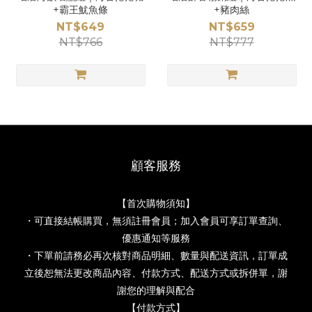
+霸王魷魚條
+豬肉絲
NT$649
NT$659
NT$766
NT$777
顧客服務
【首次購物須知】
・可直接結帳購買，無須註冊會員；加入會員可享訂單查詢、
優惠通知等服務
・下單前請務必再次核對商品明細、數量與配送資訊，訂單成
立後恕無法更改商品內容、付款方式、配送方式或拆併單，謝
謝您的理解與配合
【付款方式】