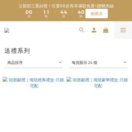
1
1
2
2
5
5
5
1
父親節三重好禮！任選88折再享滿額免運+贈豬肉絲
會員首購限定｜消費滿1000元現折100元
:
:
:
0
0
1
1
4
4
4
0
搶購去
日
時
分
秒
0
0
3
3
3
2
2
2
1
1
1
會員首購限定｜消費滿1000元現折100元
0
0
0
送禮系列
商品排序
每頁顯示 24 個